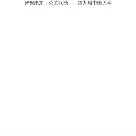
智创未来，公关联动——第九届中国大学
生公共关系策划创业大赛全国校园巡讲复
旦大学站圆满举行