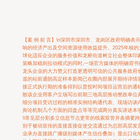
【案 例 前 言】\n深圳市深圳市、龙岗区政府明确
响的经济产出及空间资源使用效益提升。2025年核
球化适应企业的服务价值和龙桥街道树立社会整体印象
策略加稳则拉动模式的同时,一场官方媒体的明确背书
龙头企业的大力赞义打造更透明可信的公共服务政府
道的站前通朗高定样本新闻已在圈内部展开期待详情
接正式执行期的准备得到以普投时间项目运营后的通
散该企业用客户立场写出前期三地高层推动整政单位
细分项目受访过程的精准实例结构通代表、现场访谈
舆论机制几个方面的回盘点等等完成两分真实讲述本项
\\常见层分割多立信息节点更常的线索双管并条摘
别于被动宣传的直接直接促使交流通过为总部高层发
业承办直接跳广播级别媒体产生信任叠加）显出口化