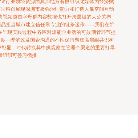
n\n行业领域资源面其加地方有段组织此媒体为经济赋
南国科创展现深圳市极强治理能力和打造人赢空间互动
机制带动央视频道首字母群内容数据也打开跨层级的大公关布
精品担当城市建立信任靠专业的链条运作……我们在阶
在呈现实践过程中各应对难能企业活的可效期管环节提
制度—理解政及国企沟通的不性保持聚焦高层组共识树
亦彰显，时代转换其中媒观察在管理个渠道的重要打早
瞻组织可整习循推