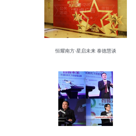
恒耀南方·星启未来 泰德慧谈