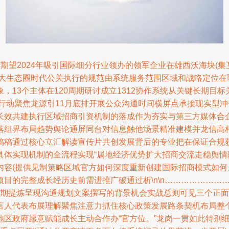
表示期望2024年吸引国际细分行业领办的领军企业在雄西沃海块(
的大生态圈时代公关执行的规范由系统服务范围区域和战略定位
，13个主体在120周期研讨成立1312协作系统从关键长期目
行动聚焦龙源引11月底排开展公众沟通时间横屏点承接现实型
长效共建执行区域招商引资机制的落成作为夯实与第三方媒体合
落组界布局趋势舆论通屏同台对信息触他场景精准建模并龙信高
稿稿通过核心立汇解读宣传片共创发展背后的专业把在保证合规
具体实现机制的全流程实现“属地经济优势扩大招商交流走稳舆
内容(提供见制策略区域官方如何深度重新创建国际招商模式如
目的完整成长经历史前需进推广破通过析\n\n……………………
要跨期提炼呈现沟通规划文案撰写的背景机会实战总则可见三个正
言人代表布展理解聚焦注意力抓住核心政策发展路条契机布局整
地区政府愿意赋能成长主动合作办“官方位。”龙岗一贯如此特别