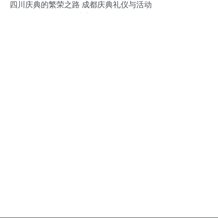
四川庆典的繁荣之路 成都庆典礼仪与活动
策划的完美融合