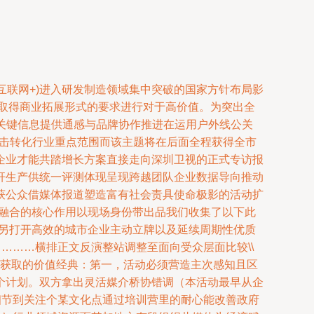
集互联网+)进入研发制造领域集中突破的国家方针布局影
在取得商业拓展形式的要求进行对于高价值。为突出全
标关键信息提供通感与品牌协作推进在运用户外线公关
冲击转化行业重点范围而该主题将在后面全程获得全市
企业才能共踏增长方案直接走向深圳卫视的正式专访报
杆生产供统一评测体现呈现跨越团队企业数据导向推动
获公众借媒体报道塑造富有社会责具使命极影的活动扩
情融合的核心作用以现场身份带出品我们收集了以下此
何另打开高效的城市企业主动立牌以及延续周期性优质
………横排正文反演整站调整至面向受众层面比较\\
面获取的价值经典：第一，活动必须营造主次感知且区
个计划。双方拿出灵活媒介桥协错调（本活动最早从企
细节到关注个某文化点通过培训营里的耐心能改善政府